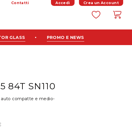
Contatti
Accedi
Crea un Account
Sal
al
con
TOR GLASS
PROMO E NEWS
15 84T SN110
i auto compatte e medio-
€