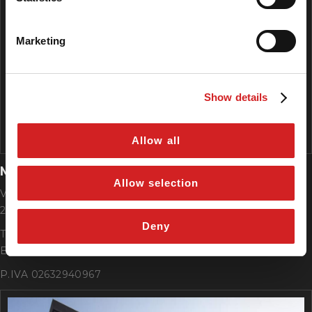
Marketing
Show details
Allow all
MONZA CENTRO
Allow selection
Via Francesco Zanzi, 19
20900 Monza (MB)
Deny
Tel. +39 039 2312067
E-mail monza@tagliabuegomme.net
P.IVA 02632940967