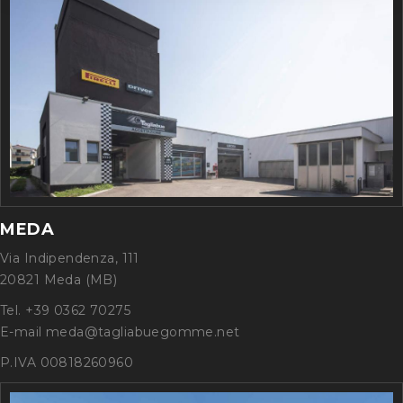
MEDA
Via Indipendenza, 111
20821 Meda (MB)
Tel. +39 0362 70275
E-mail meda@tagliabuegomme.net
P.IVA 00818260960