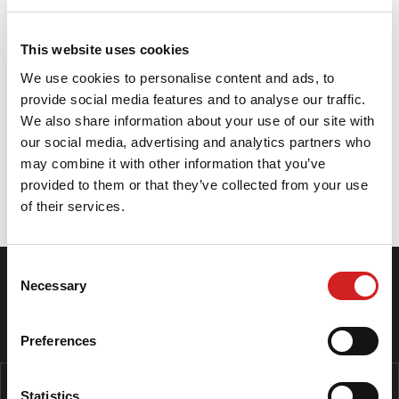
eccezionali a qualsiasi velocità
Maggiore sicurezza: distanze di frenata ridotte su
This website uses cookies
bagnato e asciutto
Guida confortevole e ammortizzata, resistenza al
We use cookies to personalise content and ads, to
rotolamento ottimizzata e rumorosità ridotta
provide social media features and to analyse our traffic.
Design del fianco aerodinamico con nuovi caratteri
We also share information about your use of our site with
Nano Black
our social media, advertising and analytics partners who
may combine it with other information that you’ve
provided to them or that they’ve collected from your use
Specifiche
of their services.
Consent
SEGUICI SU INSTAGRAM
Necessary
Selection
I NOSTRI CENTRI
Preferences
Statistics