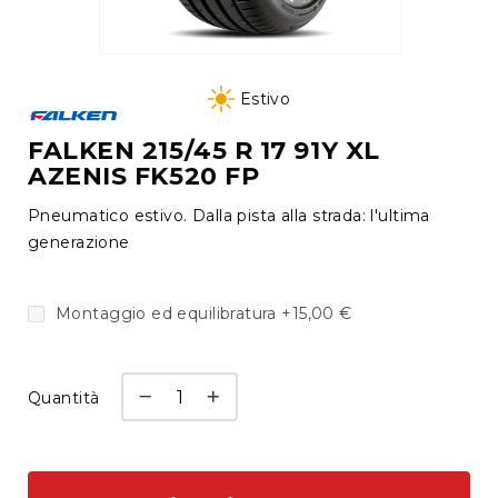
tutti
Cambio
Vai
gomme
all'inizio
Estivo
a
della
deposito
galleria
FALKEN 215/45 R 17 91Y XL
AZENIS FK520 FP
di
Cerchi
immagini
Autofficina
Pneumatico estivo. Dalla pista alla strada: l'ultima
Check
generazione
up
e
Montaggio ed equilibratura
+
15,00 €
diagnosi
Manutenzione
e
Quantità
tagliando
Revisione
Auto