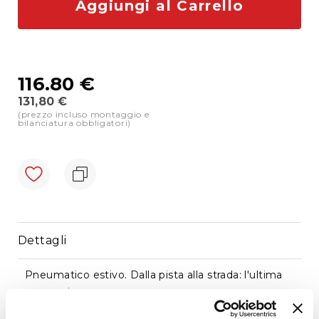
Aggiungi al Carrello
di
cortesia
Sostituzione
cristalli
116.80 €
Doctor
Glass
131,80 €
(prezzo incluso montaggio e
Prezzo
bilanciatura obbligatori)
Promo
Montato
e
News
Dettagli
Pneumatico estivo. Dalla pista alla strada: l'ultima
generazione
Guida precisa che garantisce stabilità e controllo