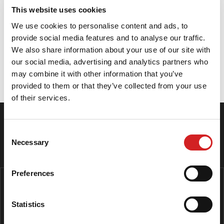
Ottime prestazioni di frenata sul bagnato
This website uses cookies
Eccellente maneggevolezza
We use cookies to personalise content and ads, to
Bassa rumorosità e elevato confort di guida
provide social media features and to analyse our traffic.
Autovettura
We also share information about your use of our site with
our social media, advertising and analytics partners who
may combine it with other information that you’ve
Specifiche
provided to them or that they’ve collected from your use
of their services.
SEGUICI SU INSTAGRAM
Consent
Necessary
Selection
I NOSTRI CENTRI
Preferences
Statistics