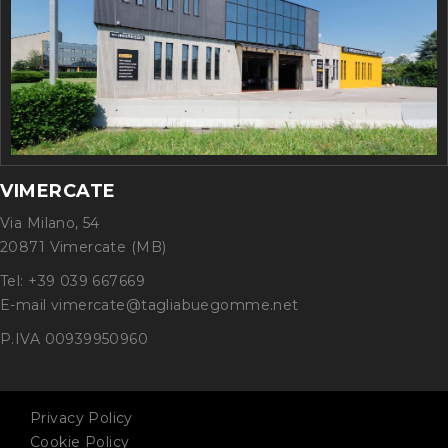
VIMERCATE
Via Milano, 54
20871 Vimercate (MB)
Tel: +39 039 667669
E-mail vimercate@tagliabuegomme.net
P.IVA 00939950960
Privacy Policy
Cookie Policy