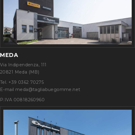
MEDA
Via Indipendenza, 111
20821 Meda (MB)
Tel. +39 0362 70275
E-mail meda@tagliabuegomme.net
P.IVA 00818260960