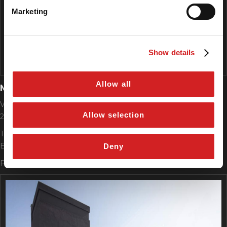
Marketing
Show details
Allow all
MONZA CENTRO
Via Francesco Zanzi, 19
Allow selection
20900 Monza (MB)
Tel. +39 039 2312067
E-mail monza@tagliabuegomme.net
Deny
P.IVA 02632940967