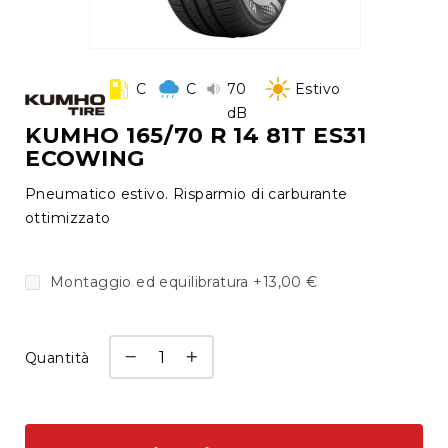
tutti
Cambio
Vai
gomme
all'inizio
C
C
70
Estivo
a
della
dB
deposito
galleria
KUMHO 165/70 R 14 81T ES31
ECOWING
di
Cerchi
immagini
Autofficina
Pneumatico estivo. Risparmio di carburante
Check
ottimizzato
up
e
Montaggio ed equilibratura
+
13,00 €
diagnosi
Manutenzione
e
Quantità
tagliando
Revisione
Auto