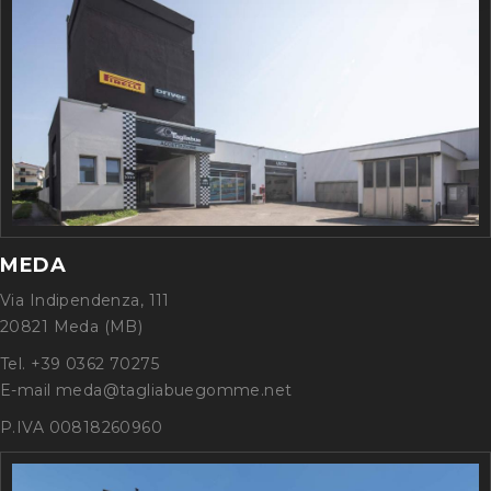
MEDA
Via Indipendenza, 111
20821 Meda (MB)
Tel. +39 0362 70275
E-mail meda@tagliabuegomme.net
P.IVA 00818260960