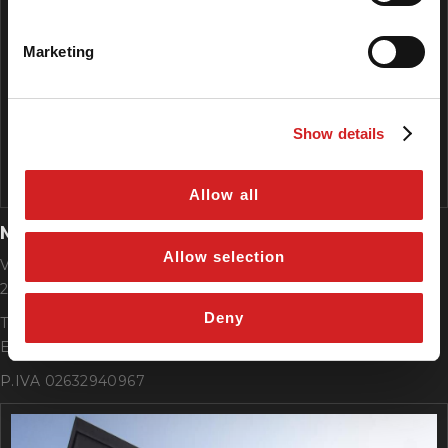
Marketing
Show details
Allow all
MONZA CENTRO
Allow selection
Via Francesco Zanzi, 19
20900 Monza (MB)
Deny
Tel. +39 039 2312067
E-mail monza@tagliabuegomme.net
P.IVA 02632940967