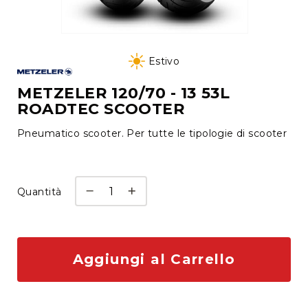
tutti
Cambio
Vai
gomme
all'inizio
Estivo
a
della
deposito
galleria
METZELER 120/70 - 13 53L
ROADTEC SCOOTER
di
Cerchi
immagini
Autofficina
Pneumatico scooter. Per tutte le tipologie di scooter
Check
up
e
Quantità
diagnosi
Manutenzione
e
tagliando
Aggiungi al Carrello
Revisione
Auto