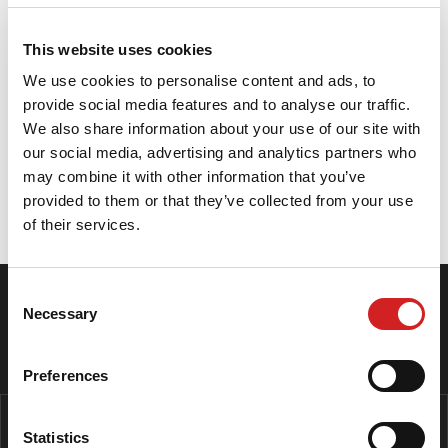
che prende ispirazione dal ROADTEC™ 01.
ROADTEC™ Scooter ha un’estrema flessibilità e
This website uses cookies
versatilità, adattandosi ad una più ampia gamma di
We use cookies to personalise content and ads, to
condizioni meteorologiche, temperature di
provide social media features and to analyse our traffic.
esercizio e superfici stradali, in aree urbane e non
We also share information about your use of our site with
solo.
our social media, advertising and analytics partners who
may combine it with other information that you’ve
provided to them or that they’ve collected from your use
Specifiche
of their services.
Consent
SEGUICI SU INSTAGRAM
Necessary
Selection
I NOSTRI CENTRI
Preferences
Statistics