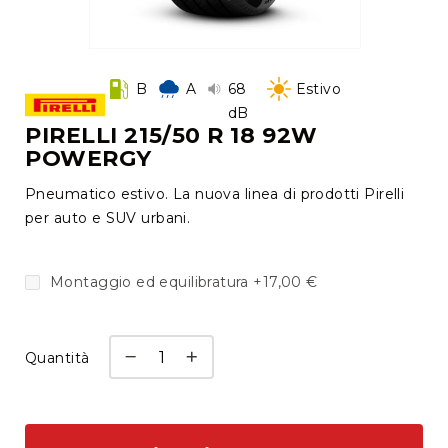
tutti
Cambio
Vai
gomme
all'inizio
B
A
68
Estivo
a
della
dB
deposito
galleria
PIRELLI 215/50 R 18 92W
POWERGY
di
Cerchi
immagini
Autofficina
Pneumatico estivo. La nuova linea di prodotti Pirelli
Check
per auto e SUV urbani.
up
e
Montaggio ed equilibratura
+
17,00 €
diagnosi
Manutenzione
e
Quantità
tagliando
Revisione
Auto