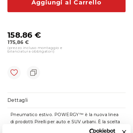
Aggiungi al Carrello
di
cortesia
Sostituzione
cristalli
158.86 €
Doctor
Glass
175,86 €
(prezzo incluso montaggio e
Prezzo
bilanciatura obbligatori)
Promo
Montato
e
News
Dettagli
Pneumatico estivo. POWERGY™ è la nuova linea
di prodotti Pirelli per auto e SUV urbani. È la scelta
intelligente per i consumatori che cercano