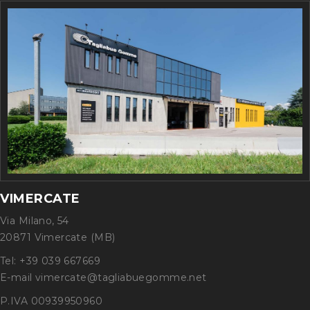
VIMERCATE
Via Milano, 54
20871 Vimercate (MB)
Tel: +39 039 667669
E-mail vimercate@tagliabuegomme.net
P.IVA 00939950960