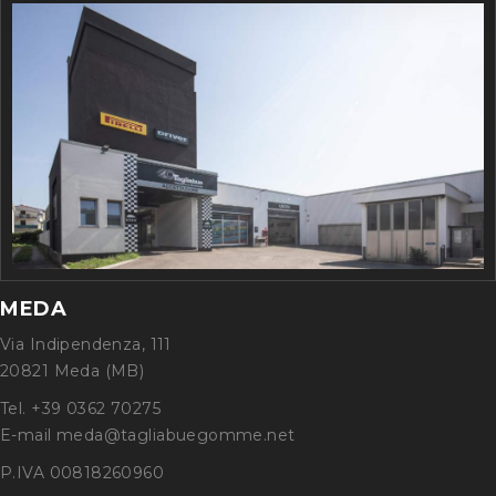
MEDA
Via Indipendenza, 111
20821 Meda (MB)
Tel. +39 0362 70275
E-mail meda@tagliabuegomme.net
P.IVA 00818260960