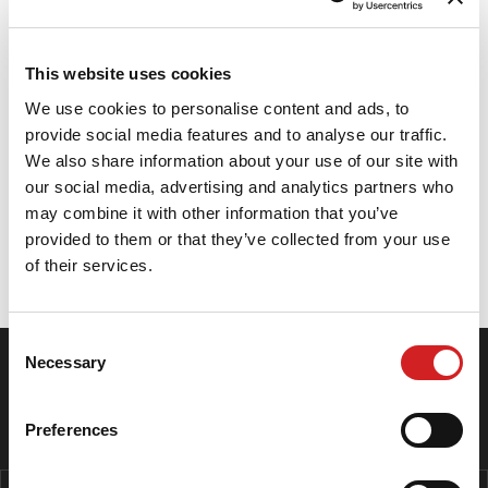
sicurezza e sostenibilità. POWERGY™ garantisce
elevato comfort e un'ottima maneggevolezza in
tutte le condizioni per un grande piacere di guida.
This website uses cookies
La bassa resistenza al rotolamento unita all'elevata
We use cookies to personalise content and ads, to
aderenza sul bagnato si traduce in un ridotto
provide social media features and to analyse our traffic.
consumo di carburante e in totale sicurezza sul
We also share information about your use of our site with
bagnato. I livelli di rumorosità molto bassi
our social media, advertising and analytics partners who
garantiscono un ottimo comfort di guida.
may combine it with other information that you’ve
provided to them or that they’ve collected from your use
of their services.
Specifiche
Consent
SEGUICI SU INSTAGRAM
Necessary
Selection
Preferences
I NOSTRI CENTRI