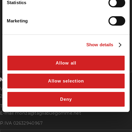
Statistics
Marketing
Show details
Allow all
MONZA CENTRO
Allow selection
Via Francesco Zanzi, 19
20900 Monza (MB)
Deny
Tel. +39 039 2312067
E-mail monza@tagliabuegomme.net
P.IVA 02632940967