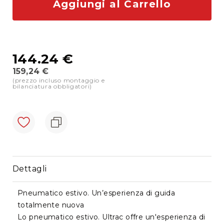
Aggiungi al Carrello
di
cortesia
Sostituzione
cristalli
144.24 €
Doctor
Glass
159,24 €
(prezzo incluso montaggio e
Prezzo
bilanciatura obbligatori)
Promo
Montato
e
News
Dettagli
Pneumatico estivo. Un’esperienza di guida
totalmente nuova
Lo pneumatico estivo. Ultrac offre un'esperienza di