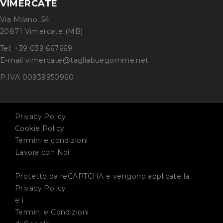
VIMERCATE
Via Milano, 54
20871 Vimercate (MB)
Tel: +39 039 667669
E-mail vimercate@tagliabuegomme.net
P.IVA 00939950960
Privacy Policy
Cookie Policy
Termini e condizioni
Lavora con Noi
Protetto da reCAPTCHA e vengono applicate la
Privacy Policy
e i
Termini e Condizioni