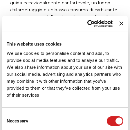
guida eccezionalmente confortevole, un lungo
chilometraggio e un basso consumo di carburante
per il segmento delle auto di fascia media nelle
misure da 15-18 pollici.
MANOVRABILITÀ SULL'ASCIUTTO E SUL
BAGNATO MIGLIORATA DEL 15%
This website uses cookies
Cavità degli pneumatici aggiornata con
un'impronta più squadrata
We use cookies to personalise content and ads, to
FRENATA OTTIMIZZATA DEL 10% SU SUPERFICI
provide social media features and to analyse our traffic.
ASCIUTTE E BAGNATE
We also share information about your use of our site with
Composto del battistrada di nuova generazione
our social media, advertising and analytics partners who
con blocchi più rigidi
may combine it with other information that you’ve
GUIDA 5% PIÙ CONFORTEVOLE E SILENZIOSA
provided to them or that they’ve collected from your use
Costruzione della spalla ottimizzata con una
of their services.
maggiore area flessibile
Consent
Necessary
Selection
Specifiche