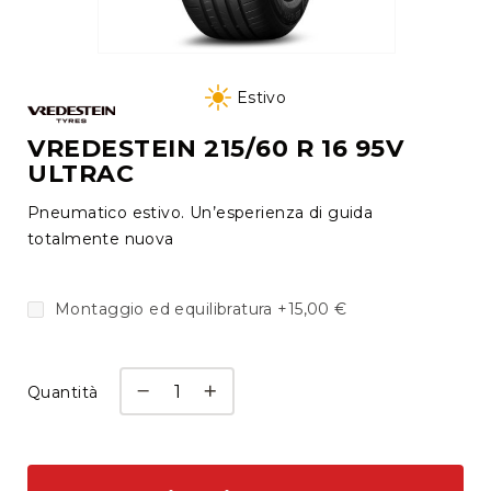
tutti
Cambio
Vai
gomme
all'inizio
Estivo
a
della
deposito
galleria
VREDESTEIN 215/60 R 16 95V
ULTRAC
di
Cerchi
immagini
Autofficina
Pneumatico estivo. Un’esperienza di guida
Check
totalmente nuova
up
e
Montaggio ed equilibratura
+
15,00 €
diagnosi
Manutenzione
e
Quantità
tagliando
Revisione
Auto