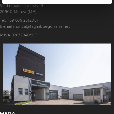
Via Francesco Zanzi, 19
20900 Monza (MB)
Tel. +39 039 2312067
E-mail monza@tagliabuegomme.net
P.IVA 02632940967
MEDA