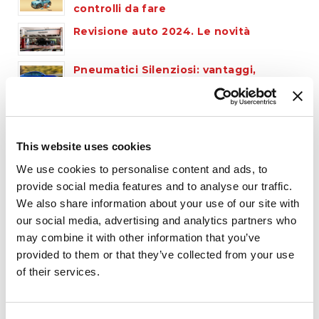
controlli da fare
Revisione auto 2024. Le novità
Pneumatici Silenziosi: vantaggi,
tecnologie e consigli per la scelta
ottimale
Come leggere un pneumatico
This website uses cookies
We use cookies to personalise content and ads, to
provide social media features and to analyse our traffic.
Archivio
We also share information about your use of our site with
our social media, advertising and analytics partners who
Ottobre 2024
Luglio 2024
Maggio 2024
may combine it with other information that you’ve
provided to them or that they’ve collected from your use
Aprile 2024
Febbraio 2024
Dicembre 2023
of their services.
Novembre 2023
Settembre 2023
Giugno 2023
Giugno 2022
Luglio 2021