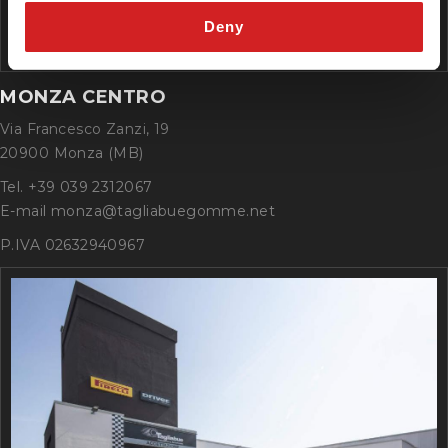
Deny
MONZA CENTRO
Via Francesco Zanzi, 19
20900 Monza (MB)
Tel. +39 039 2312067
E-mail monza@tagliabuegomme.net
P.IVA 02632940967