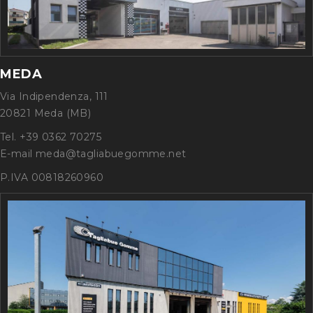
MEDA
Via Indipendenza, 111
20821 Meda (MB)
Tel. +39 0362 70275
E-mail meda@tagliabuegomme.net
P.IVA 00818260960