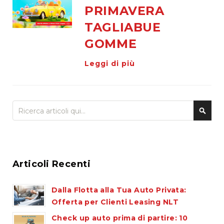
di
PRIMAVERA
cortesia
TAGLIABUE
Sostituzione
GOMME
cristalli
Doctor
Leggi di più
Glass
Promo
e
Cerca
News
Cer
Articoli Recenti
Dalla Flotta alla Tua Auto Privata:
Offerta per Clienti Leasing NLT
Check up auto prima di partire: 10