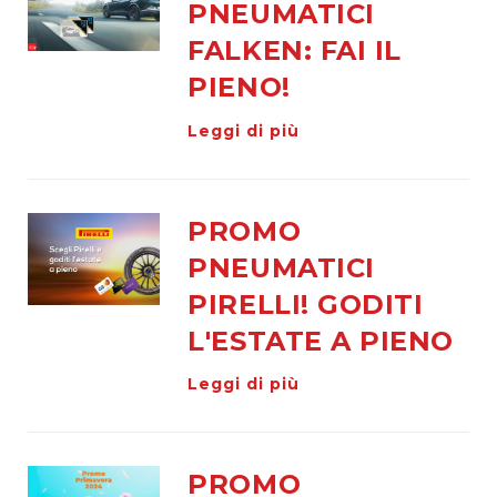
PNEUMATICI
tutti
FALKEN: FAI IL
Cambio
gomme
PIENO!
a
Leggi di più
deposito
Cerchi
Autofficina
PROMO
Check
PNEUMATICI
up
e
PIRELLI! GODITI
diagnosi
L'ESTATE A PIENO
Manutenzione
e
Leggi di più
tagliando
Revisione
PROMO
Auto