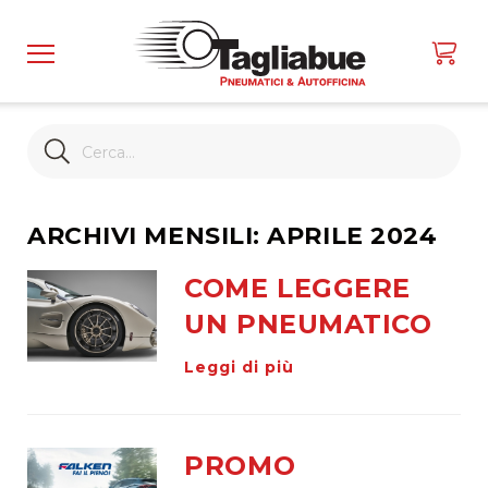
Cerca
Cerca
ARCHIVI MENSILI: APRILE 2024
Home
Pneumatici
COME LEGGERE
Cerca
UN PNEUMATICO
per
misura
Leggi di più
Cerca
per
veicolo
PROMO
Mostra